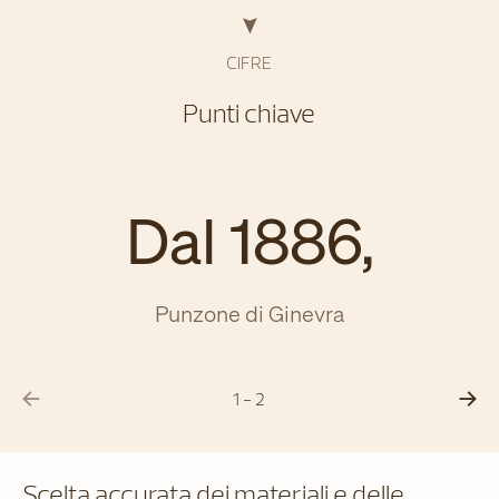
CIFRE
Punti chiave
Dal 1886,
Punzone di Ginevra
C
1 - 2
Scelta accurata dei materiali e delle