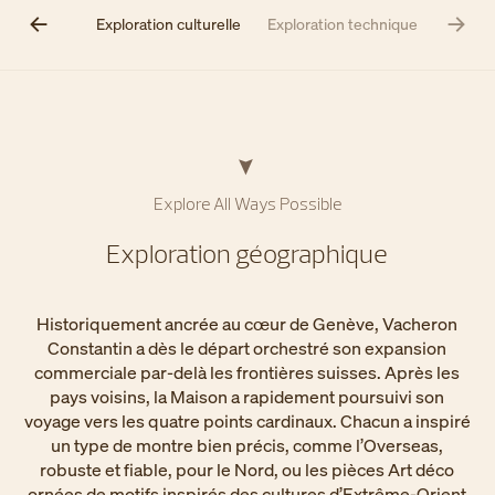
ographique
Exploration culturelle
Exploration technique
Explore All Ways Possible​
Exploration géographique
Historiquement ancrée au cœur de Genève, Vacheron
Constantin a dès le départ orchestré son expansion
commerciale par-delà les frontières suisses. Après les
pays voisins, la Maison a rapidement poursuivi son
voyage vers les quatre points cardinaux. Chacun a inspiré
un type de montre bien précis, comme l’Overseas,
robuste et fiable, pour le Nord, ou les pièces Art déco
ornées de motifs inspirés des cultures d’Extrême-Orient