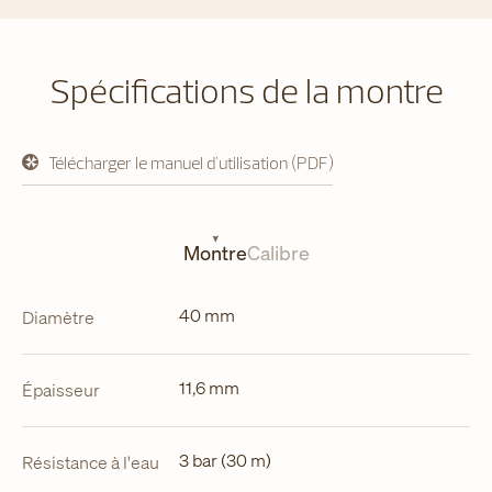
Spécifications de la montre
Télécharger le manuel d'utilisation (PDF)
s'ouvre
dans
un
nouvel
onglet
Montre
Calibre
40 mm
Diamètre
11,6 mm
Épaisseur
3 bar (30 m)
Résistance à l'eau