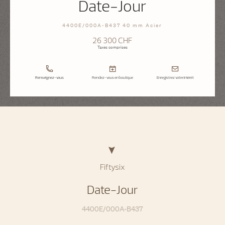
Date-Jour
4400E/000A-B437 40 mm Acier
26 300 CHF
Taxes comprises
Renseignez-vous
Rendez-vous en boutique
Enregistrez votre intérêt
Fiftysix
Date-Jour
4400E/000A-B437