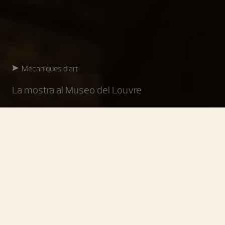
Mécaniques d’art
La mostra al Museo del Louvre
Mécaniques d’art
Un impegno culturale
profondo