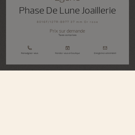
Phase De Lune Joaillerie
8016F/127R-B977 37 mm Or rose
Prix sur demande
Taxes comprises
Renseignez-vous
Rendez-vous en boutique
Enregistrez votre intérêt
Égérie
Phase De Lune Joaillerie
8016F/127R-B977