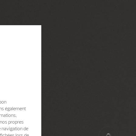
 bon
sons également
rmations,
e nos propres
e navigation de
fichées lors de