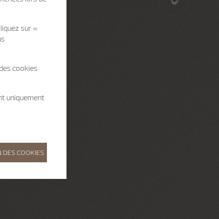
liquez sur «
us
 des cookies
ent uniquement
 DES COOKIES