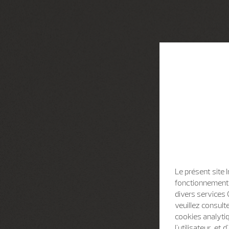
Le présent site 
fonctionnement d
divers services 
veuillez consult
cookies analytiq
l'utilisateur, e