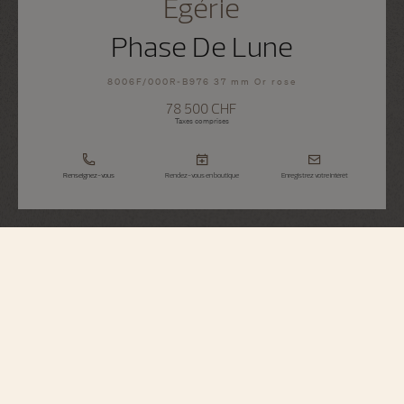
Égérie
Phase De Lune
8006F/000R-B976 37 mm Or rose
78 500 CHF
Taxes comprises
Renseignez-vous
Rendez-vous en boutique
Enregistrez votre intérêt
Égérie
Phase De Lune