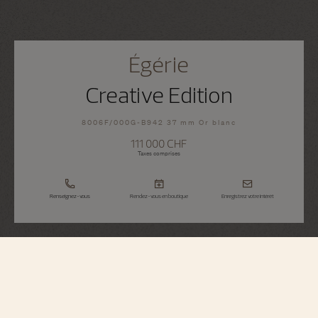
Égérie
Creative Edition
8006F/000G-B942 37 mm Or blanc
111 000 CHF
Taxes comprises
Renseignez-vous
Rendez-vous en boutique
Enregistrez votre intérêt