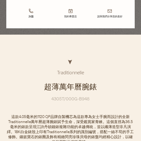
詢盤
預約專賣店
請與我們分享您的喜好
Traditionnelle
超薄萬年曆腕錶
4305T/000G-B948
這款4.05毫米的1120 QP品牌自製機芯為這款專為女士手腕而設計的全新
Traditionnelle萬年曆超薄腕錶賦予生命，深受鑑賞家青睞。這個直徑為36.5
毫米的錶款呈現江詩丹頓鐘錶複雜功能的卓越傳統，並以纖薄造型非凡演
繹。18K白金錶殼上印有Traditionnelle系列的識別編號，搭配一絲不苟的手工
修飾。鑲嵌寶石的錶圈及飾有精緻閃亮珍珠貝母的錶盤均經精心設計，以確