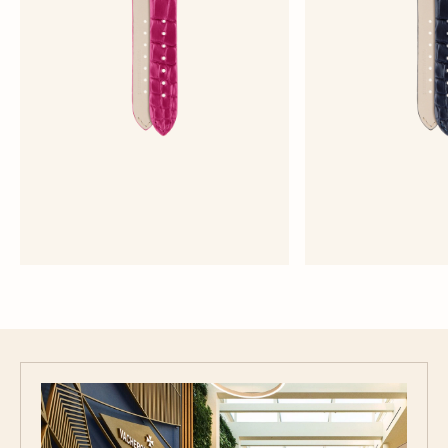
半啞光粉紅色鱷魚皮錶帶
亮面深藍色
中型 - 鱷魚皮
中型 - 