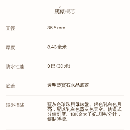
頁
開
腕錶
機芯
啟
36.5 mm
直徑
8.43 毫米
厚度
3 巴 (30 米)
防水性能
透明藍寶石水晶底蓋
底蓋
藍灰色珍珠貝母錶盤。銀色乳白色月
錶盤描述
亮，配以乳白色藍灰色天空。軌道式
分鐘刻度。18K金太子妃式時/分針，
鑲貼時標。