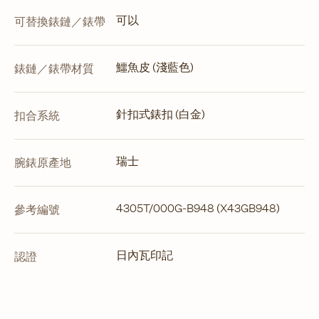
可以
可替換錶鏈／錶帶
鱷魚皮 (淺藍色)
錶鏈／錶帶材質
針扣式錶扣 (白金)
扣合系統
瑞士
腕錶原產地
4305T/000G-B948 (X43GB948)
參考編號
日內瓦印記
認證