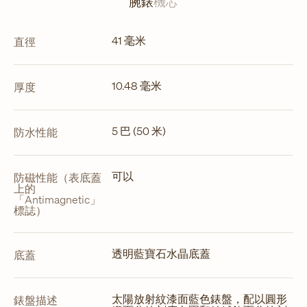
腕錶
機芯
啟
41 毫米
直徑
10.48 毫米
厚度
5 巴 (50 米)
防水性能
可以
防磁性能（表底蓋
上的
「Antimagnetic」
標誌）
透明藍寶石水晶底蓋
底蓋
太陽放射紋漆面藍色錶盤，配以圓形
錶盤描述