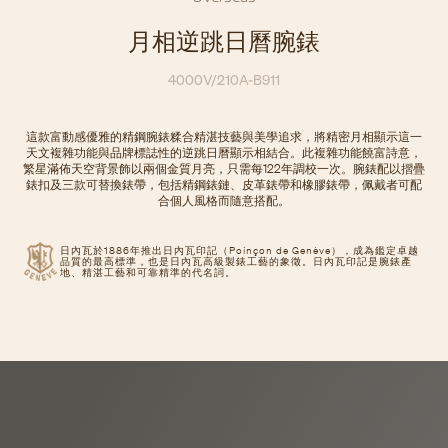
月相逆跳日曆腕錶
4000V/210A-B911
這款富動感優雅的精鋼腕錶糅合精湛技藝與美學追求，將精密月相顯示這一
天文複雜功能與品牌標誌性的逆跳日曆顯示相結合。此複雜功能饒富詩意，
繁星滿佈天空背景飾以兩個金質月亮，只需每122年調校一次。腕錶配以摺疊
錶扣及三款可替換錶帶，包括精鋼錶鏈、皮革錶帶和橡膠錶帶，佩戴者可配
合個人風格而隨意搭配。
日內瓦於1886年推出日內瓦印記（Poinçon de Genève），成為鑑定卓越
品質的最高標準，也是日內瓦高級製錶工藝的象徵。日內瓦印記是腕錶產
地、精湛工藝和可靠精準的代名詞。