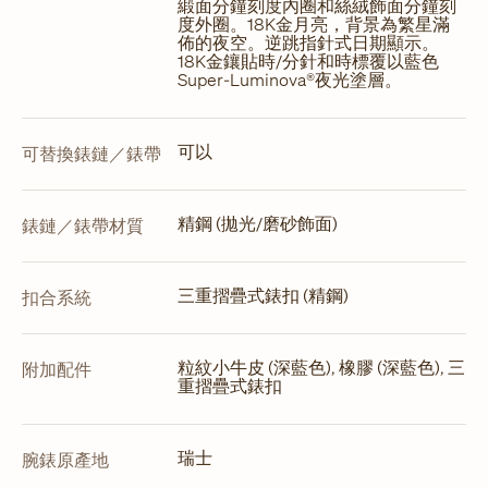
緞面分鐘刻度內圈和絲絨飾面分鐘刻
度外圈。18K金月亮，背景為繁星滿
佈的夜空。逆跳指針式日期顯示。
18K金鑲貼時/分針和時標覆以藍色
Super-Luminova®夜光塗層。
可以
可替換錶鏈／錶帶
精鋼 (拋光/磨砂飾面)
錶鏈／錶帶材質
三重摺疊式錶扣 (精鋼)
扣合系統
粒紋小牛皮 (深藍色), 橡膠 (深藍色), 三
附加配件
重摺疊式錶扣
瑞士
腕錶原產地