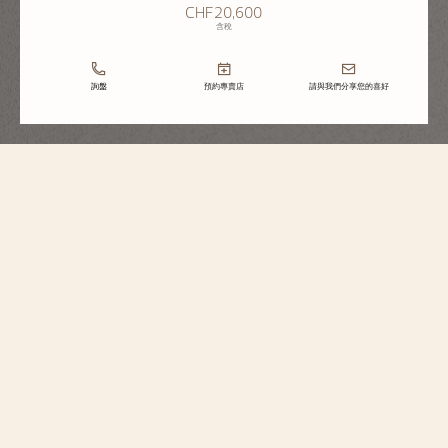
CHF20,600
含稅
詢盤
預約專賣店
請與我們分享您的喜好
Égérie
石英
1205F/000R-B622
這款18K 5N粉紅金腕錶設有摺皺裝飾圖案錶盤，與傳統織錦工藝打造的高級
訂製時裝設計相近似。錶圈鑲嵌62顆圓形切割鑽石，讓時計更顯璀璨。1時和
2時位置之間的日期顯示圓環綴以34顆圓形切割鑽石，錶冠則鑲嵌一顆月光