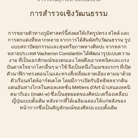
การสำรวจเชิงวัฒนธรรม
การขยายตัวทางภูมิศาสตร์นี้ส่งผลให้เกิดรูปทรง สไตล์ และ
การตกแต่งที่หลากหลาย จากการได้สัมผัสกับวัฒนธรรม รูป
แบบสถาปัตยกรรมและสุนทรียภาพทางศิลปะ จากหลาก
หลายประเทศ Vacheron Constantin ได้พัฒนารูปแบบความ
งาม ที่เป็นเอกลักษณ์ของตนเอง โดยดึงเอาเทคนิคและแรง
บันดาลใจจากโลกอื่นๆ มาใช้ จึงเป็นหนึ่งในเมซงแรกๆ ที่เปิด
ตัวนาฬิกาทรงตอนโนและทรงสี่เหลี่ยมลาดเอียง ตามมาด้วย
ตัวเรือนสไตล์อาร์ตเดโค โดยมีการเปิดรับอิทธิพลจากดิน
แดนอันห่างไกลในคอลเลคชั่น Métiers d'Art นำเสนอเทคนิ
คมากิเอะ (maki-e) ซึ่งเป็นสุดยอดของศิลปะเครื่องเคลือบ
ญี่ปุ่นแบบดั้งเดิม หลังจากที่ได้เฉลิมฉลองให้แก่พลังของ
หน้ากากซึ่งเป็นสัญลักษณ์ของศิลปะแบบดั้งเดิม ​