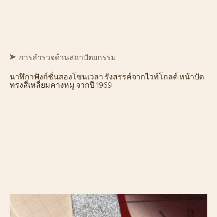
การสำรวจด้านสถาปัตยกรรม
นาฬิกาฟังก์ชั่นสองโซนเวลา รังสรรค์จากไวท์โกลด์ หน้าปัด
ทรงสี่เหลี่ยมคางหมู จากปี 1969