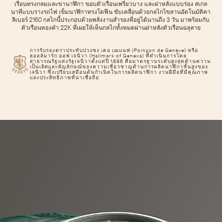
เรือนทรงกลมและขานาฬิกา ขอบตัวเรือนเพรียวบาง และฝาหลังแบบร่อง สเกล
นาทีแบบรางรถไฟ เข็มนาฬิกาทรงโดฟีน ขับเคลื่อนด้วยกลไกไขลานอัตโนมัติคา
ลิเบอร์ 2160 กลไกนี้ประกอบด้วยพลังงานสํารองที่อยู่ได้นานถึง 3 วัน มาพร้อมกับ
ตัวเรือนทองคํา 22K ที่เผยให้เห็นกลไกทั้งหมดผ่านฝาหลังตัวเรือนฉลุลาย
การรับรองตราประทับปวงซง เดอ เฌแนฟ (Poinçon de Genève) หรือ
ฮอลล์มาร์ก ออฟ เจนีวา (Hallmark of Geneva) ที่ดำเนินการโดย
สาธารณรัฐแห่งรัฐเจนีวาตั้งแต่ปี 1886 คือมาตรฐานระดับสูงสุดด้านความ
เป็นเลิศและสัญลักษณ์ของความเชี่ยวชาญด้านการผลิตนาฬิกาชั้นสูงของ
เจนีวา ซึ่งเปรียบเสมือนต้นกำเนิดในการผลิตนาฬิกา งานฝีมือที่มีคุณภาพ
และประสิทธิภาพที่น่าเชื่อถือ