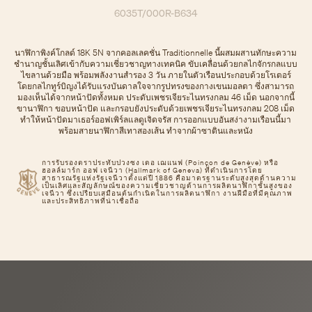
6035T/000R-B634
นาฬิกาพิงค์โกลด์ 18K 5N จากคอลเลคชั่น Traditionnelle นี้ผสมผสานทักษะความ
ชำนาญชั้นเลิศเข้ากับความเชี่ยวชาญทางเทคนิค ขับเคลื่อนด้วยกลไกจักรกลแบบ
ไขลานด้วยมือ พร้อมพลังงานสํารอง 3 วัน ภายในตัวเรือนประกอบด้วยโรเตอร์
โดยกลไกทูร์บิญงได้รับแรงบันดาลใจจากรูปทรงของกางเขนมอลตา ซึ่งสามารถ
มองเห็นได้จากหน้าปัดทั้งหมด ประดับเพชรเจียระไนทรงกลม 46 เม็ด นอกจากนี้
ขานาฬิกา ขอบหน้าปัด และกรอบยังประดับด้วยเพชรเจียระไนทรงกลม 208 เม็ด
ทำให้หน้าปัดมาเธอร์ออฟเพิร์ลแลดูเจิดจรัส การออกแบบอันสง่างามเรือนนี้มา
พร้อมสายนาฬิกาสีเทาสองเส้น ทําจากผ้าซาตินและหนัง
การรับรองตราประทับปวงซง เดอ เฌแนฟ (Poinçon de Genève) หรือ
ฮอลล์มาร์ก ออฟ เจนีวา (Hallmark of Geneva) ที่ดำเนินการโดย
สาธารณรัฐแห่งรัฐเจนีวาตั้งแต่ปี 1886 คือมาตรฐานระดับสูงสุดด้านความ
เป็นเลิศและสัญลักษณ์ของความเชี่ยวชาญด้านการผลิตนาฬิกาชั้นสูงของ
เจนีวา ซึ่งเปรียบเสมือนต้นกำเนิดในการผลิตนาฬิกา งานฝีมือที่มีคุณภาพ
และประสิทธิภาพที่น่าเชื่อถือ