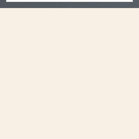
Spécifications du bracelet
Moyen
Taille
14 mm
Entre-cornes
12,2 mm
Largeur de la
boucle
105 mm
Longueur à 6H
65 mm
Longueur à 12H