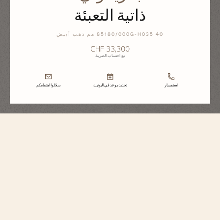
ذاتية التعبئة
85180/000G-H035 40 مم ذهب أبيض
CHF 33,300
مع احتساب الضريبة
استفسار
تحديد موعد في البوتيك
سجّلوا اهتمامكم
باتريموني
ذاتية التعبئة
85180/000G-H035