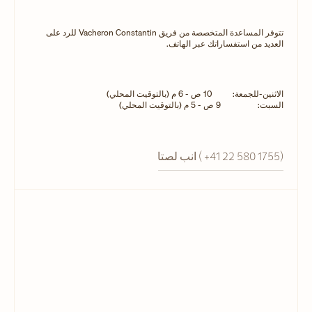
تتوفر المساعدة المتخصصة من فريق Vacheron Constantin للرد على
العديد من استفساراتك عبر الهاتف.
الاثنين-للجمعة:
10 ص - 6 م (بالتوقيت المحلي)
السبت:
9 ص - 5 م (بالتوقيت المحلي)
اتصل بنا ( +41 22 580 1755)