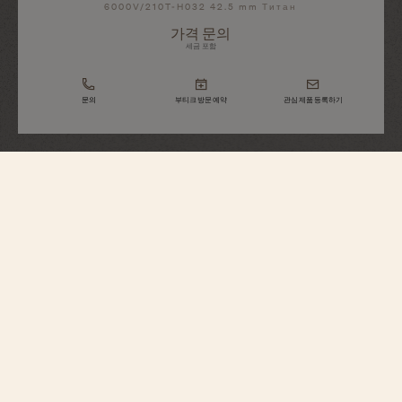
6000V/210T-H032 42.5 mm Титан
가격 문의
세금 포함
문의
부티크 방문 예약
관심 제품 등록하기
Overseas
투르비용
6000V/210T-H032
여행의 정신을 예찬하는 그레이드 5 티타늄 시계는 두께 5.65mm의 울트라-슬
림 무브먼트와 말테 크로스에서 영감을 얻은 투르비용 캐리지를 탑재하고 있