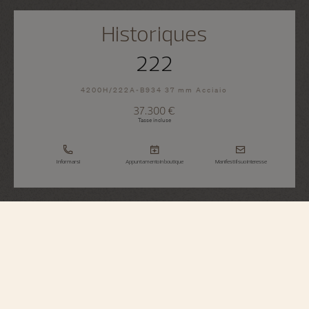
Historiques
222
4200H/222A-B934 37 mm Acciaio
37.300 €
Tasse incluse
Informarsi
Appuntamento in boutique
Manifesti il suo interesse
Historiques