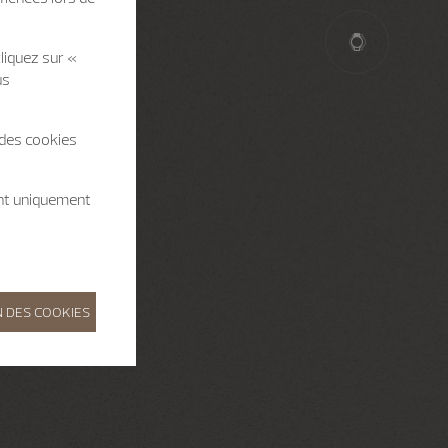
liquez sur «
us
 des cookies
ent uniquement
 DES COOKIES