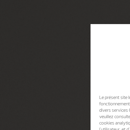
Le présent site 
fonctionnement d
divers services 
veuillez consult
cookies analytiq
l'utilisateur, e