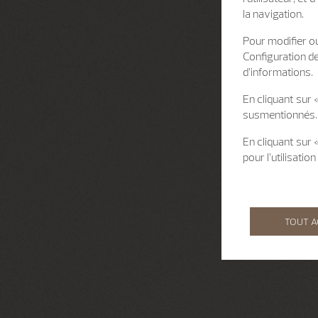
la navigation.
Pour modifier ou
Configuration d
d’informations.
En cliquant sur 
susmentionnés.
En cliquant sur
pour l’utilisati
TOUT 