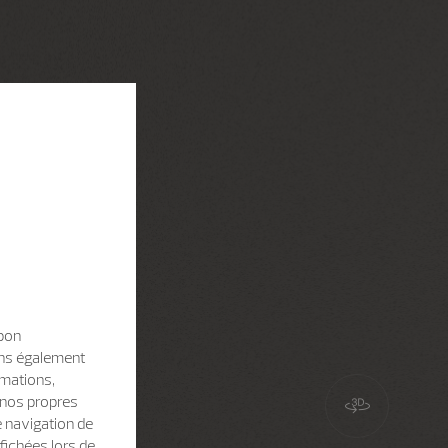
 bon
sons également
rmations,
e nos propres
e navigation de
fichées lors de