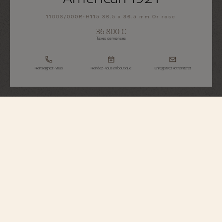
1100S/000R-H115 36.5 x 36.5 mm Or rose
36 800 €
Taxes comprises
Renseignez-vous
Rendez-vous en boutique
Enregistrez votre intérêt
Historiques
American 1921
1100S/000R-H115