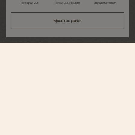
Renseignez-vous
Rendez-vous en boutique
Enregistrez votre intérêt
Ajouter au panier
Historiques
American 1921
82035/000R-H114
Dans un esprit très proche de l'originale, cette montre au design singulier en
or rose 750/1000 5N réinterprète un modèle lancé en 1921 spécifiquement
conçu pour le marché américain durant les Années Folles. Elle se distingue