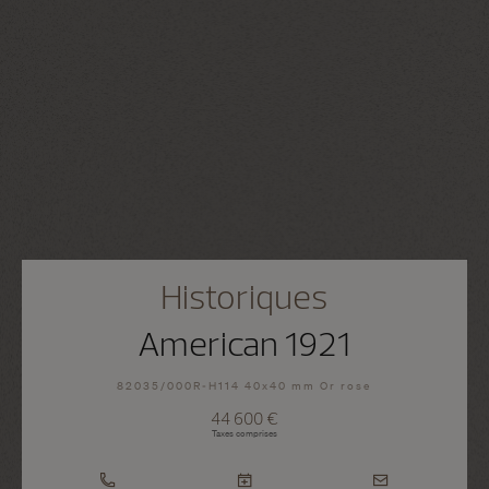
Historiques
American 1921
82035/000R-H114 40x40 mm Or rose
44 600 €
Taxes comprises