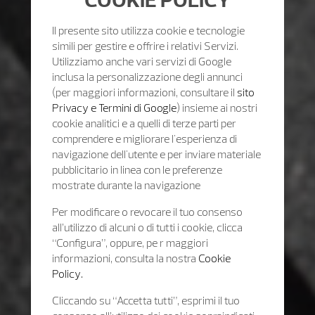
Il presente sito utilizza cookie e tecnologie
simili per gestire e offrire i relativi Servizi.
Utilizziamo anche vari servizi di Google
inclusa la personalizzazione degli annunci
(per maggiori informazioni, consultare il
sito
Privacy e Termini di Google
) insieme ai nostri
cookie analitici e a quelli di terze parti per
comprendere e migliorare l'esperienza di
navigazione dell'utente e per inviare materiale
pubblicitario in linea con le preferenze
mostrate durante la navigazione
Per modificare o revocare il tuo consenso
all’utilizzo di alcuni o di tutti i cookie, clicca
“Configura”, oppure, pe r maggiori
informazioni, consulta la nostra
Cookie
Policy.
Cliccando su “Accetta tutti”, esprimi il tuo