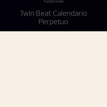
Traditionnelle
Twin Beat Calendario
Perpetuo
Traditionnelle Twin Beat calendario perpetuo
Un calendario perpetuo istantaneo con
una riserva di carica estesa a 70 giorni
Il Calendario Perpetuo Traditionnelle Twin Beat è stato
lanciato originariamente nel 2019 con un concetto
innovativo: quando indossato, l’orologio funziona ad alta