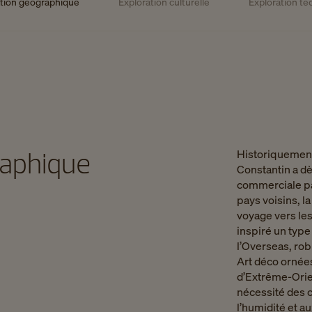
ation géographique
Exploration culturelle
Exploration t
raphique
Historiquemen
Constantin a dè
commerciale par
pays voisins, l
voyage vers les
inspiré un typ
l’Overseas, rob
Art déco ornées
d’Extrême-Orient
nécessité des c
l’humidité et a