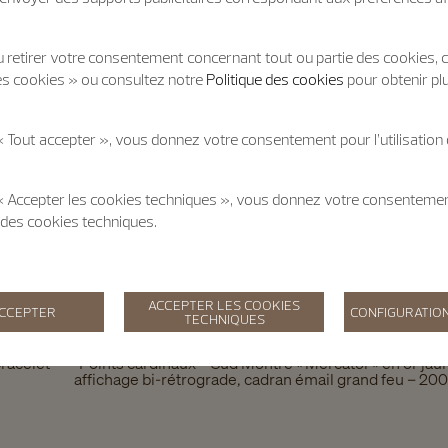
 retirer votre consentement concernant tout ou partie des cookies, c
es cookies » ou consultez notre
Politique des cookies
pour obtenir pl
« Tout accepter », vous donnez votre consentement pour l’utilisation
 « Accepter les cookies techniques », vous donnez votre consentem
on des cookies techniques.
ACCEPTER LES COOKIES
ACCEPTER
CONFIGURATION
TECHNIQUES
racelet
"Points cardinaux – Sud Montre « Mercator » en or jau
affichage bi-rétrograde, cadran émail grand feu – 200