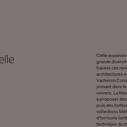
elle
Cette expansio
grande diversité
travers ces ren
architectures et
Vacheron Const
puisant dans le
univers. La Ma
à proposer des
puis des boîtier
collections Mét
d’horizons loint
technique du
m