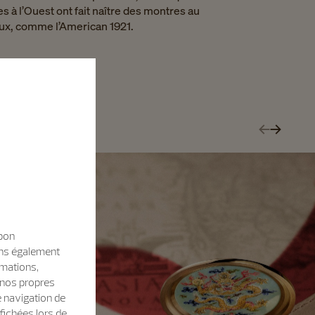
s à l’Ouest ont fait naître des montres au
ux, comme l’American 1921.
 bon
sons également
rmations,
e nos propres
e navigation de
fichées lors de