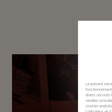
Le présent site 
fonctionnement d
divers services 
veuillez consult
cookies analytiq
l'utilisateur, e