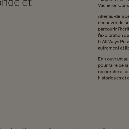
onde et
Vacheron Const
Aller au-delà d
découvrir de no
parcourir l’héri
l’exploration q
(« All Ways Pos
autrement et lib
En s’ouvrant au
pour faire de 
recherche et de
historiques et c