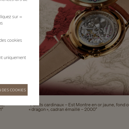
liquez sur «
us
 des cookies
ent uniquement
 DES COOKIES
ne,
"Points cardinaux – Est Montre en or jaune, fond of
1"
« dragon », cadran émaillé – 2000"