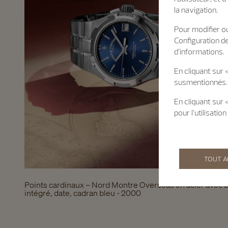
la navigation.
Pour modifier ou
Configuration d
d’informations.
En cliquant sur 
susmentionnés.
En cliquant sur
pour l’utilisati
TOUT 
Points cardinaux – Nord Montre Overseas en acier avec b
intégré, date, cadran bleu - 2000