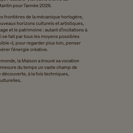
antin pour l’année 2026.
es frontières de la mécanique horlogère,
uveaux horizons culturels et artistiques,
tage et le patrimoine : autant d’incitations à
ui se fait par tous les moyens possibles
sible »), pour regarder plus loin, penser
érer l’énergie créative.
 monde, la Maison a trouvé sa vocation
la mesure du temps un vaste champ de
 découverte, à la fois techniques,
ulturelles.