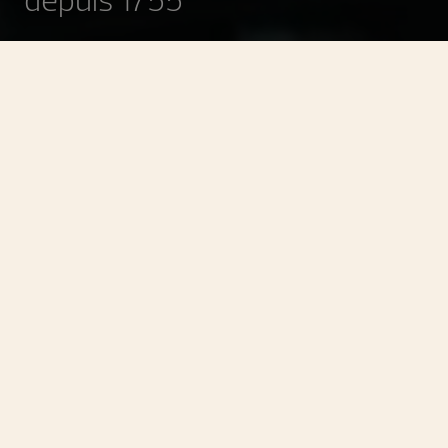
Manufacture
Faire mieux si possible,
ce qui est toujours possible.
Entrez dans la Manufacture Vacheron Constantin, un lieu
où convergent des siècles de tradition et d’innovation.
Situé à Genève, c’est dans ce bâtiment emblématique
que nos garde-temps voient le jour, fruits d’un savoir-faire
inégalé et d’une recherche inlassable de perfection. Ici,
maîtres d’art, ingénieurs et designers travaillent en
harmonie pour créer des chefs-d’œuvre qui incarnent
l’essence même de la Haute Horlogerie.