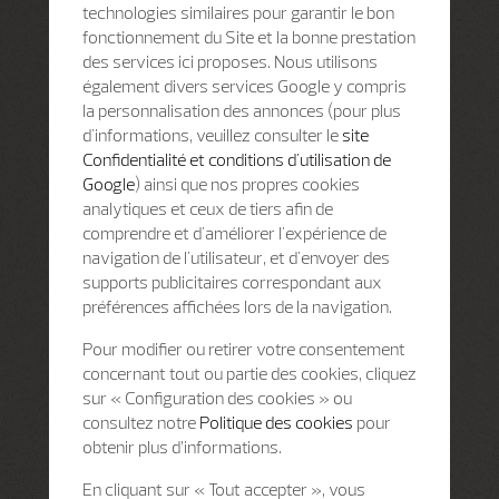
technologies similaires pour garantir le bon
fonctionnement du Site et la bonne prestation
des services ici proposes. Nous utilisons
également divers services Google y compris
la personnalisation des annonces (pour plus
d'informations, veuillez consulter le
site
Confidentialité et conditions d'utilisation de
Google
) ainsi que nos propres cookies
analytiques et ceux de tiers afin de
comprendre et d'améliorer l'expérience de
navigation de l'utilisateur, et d'envoyer des
supports publicitaires correspondant aux
préférences affichées lors de la navigation.
Pour modifier ou retirer votre consentement
concernant tout ou partie des cookies, cliquez
sur « Configuration des cookies » ou
consultez notre
Politique des cookies
pour
obtenir plus d’informations.
En cliquant sur « Tout accepter », vous