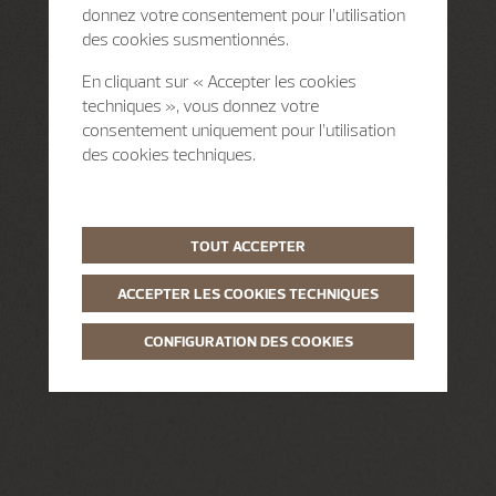
donnez votre consentement pour l’utilisation
des cookies susmentionnés.
En cliquant sur « Accepter les cookies
techniques », vous donnez votre
consentement uniquement pour l’utilisation
des cookies techniques.
TOUT ACCEPTER
ACCEPTER LES COOKIES TECHNIQUES
CONFIGURATION DES COOKIES