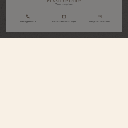
Prix sur demande
Taxes comprises
Renseignez-vous
Rendez-vous en boutique
Enregistrez votre intérêt
Overseas
Tourbillon
6000V/210T-H032
Hommage à l'esprit du voyage, cette montre en titane grade 5 renferme un
mouvement ultra-plat de 5.65 millimètres d'épaisseur et une cage de
tourbillon inspirée de la croix de Malte. Équipé d'une masse périphérique en
or jaune 916/1000 3N dévoilant l'entièreté du mouvement à travers le fond