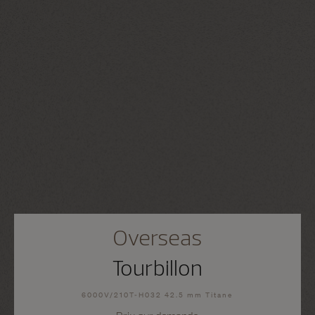
Overseas
Tourbillon
6000V/210T-H032 42.5 mm Titane