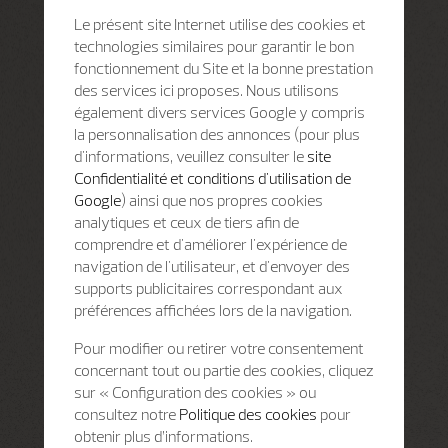
Le présent site Internet utilise des cookies et
technologies similaires pour garantir le bon
fonctionnement du Site et la bonne prestation
des services ici proposes. Nous utilisons
également divers services Google y compris
la personnalisation des annonces (pour plus
d'informations, veuillez consulter le
site
Confidentialité et conditions d'utilisation de
Google
) ainsi que nos propres cookies
analytiques et ceux de tiers afin de
comprendre et d'améliorer l'expérience de
navigation de l'utilisateur, et d'envoyer des
supports publicitaires correspondant aux
préférences affichées lors de la navigation.
Pour modifier ou retirer votre consentement
concernant tout ou partie des cookies, cliquez
sur « Configuration des cookies » ou
consultez notre
Politique des cookies
pour
obtenir plus d’informations.