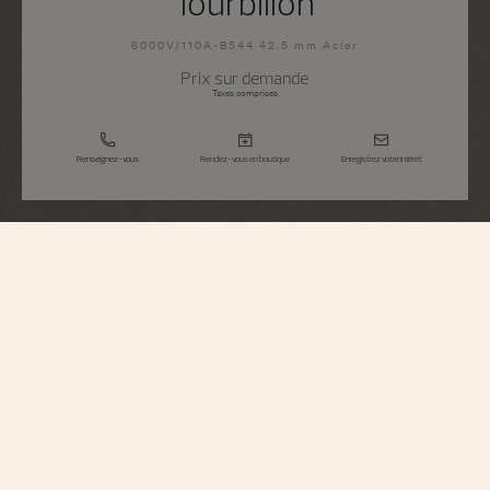
Tourbillon
6000V/110A-B544 42.5 mm Acier
Prix sur demande
Taxes comprises
Renseignez-vous
Rendez-vous en boutique
Enregistrez votre intérêt
Overseas
Tourbillon
6000V/110A-B544