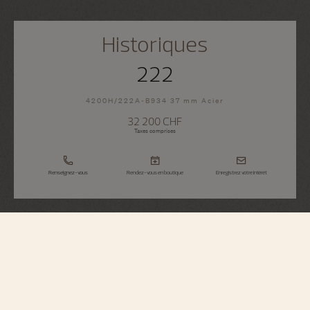
Historiques
222
4200H/222A-B934 37 mm Acier
32 200 CHF
Taxes comprises
Renseignez-vous
Rendez-vous en boutique
Enregistrez votre intérêt
Historiques