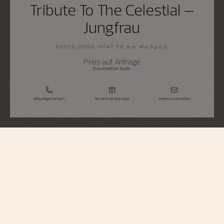
Tribute To The Celestial –
Jungfrau
6007A/000G-H047 39 mm Weißgold
Preis auf Anfrage
Einschließlich MwSt.
Erkundigen Sie sich
Termin in der Boutique
Interesse anmelden
Métiers d'Art
Tribute To The Celestial – Jungfrau