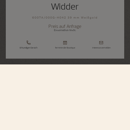
Widder
6007A/000G-H042 39 mm Weißgold
Preis auf Anfrage
Einschließlich MwSt.
Erkundigen Sie sich
Termin in der Boutique
Interesse anmelden
Métiers d'Art
Tribute To The Celestial – Widder
6007A/000G-H042