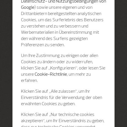
Datenschutz- und Nutzungsbedingungen von
Google
) sowie unsere eigenen und von
Drittanbietern bereitgestellten analytischen
Cookies, um das Surferlebnis des Benutzers
zu verstehen und zu verbessern und
Werbematerialien in Übereinstimmung mit
den während des Surfens gezeigten
Präferenzen zu senden.
Um Ihre Zustimmung zu einigen oder allen
Cookies zu ändern oder zu widerrufen,
klicken Sie auf „Konfigurieren“, oder lesen Sie
unsere
Cookie-Richtlinie
, um mehr zu
erfahren.
Klicken Sie auf „Alle zulassen“, um Ihr
Einverständnis für die Verwendung der oben
erwähnten Cookies zu geben.
Klicken Sie auf „Nur technische cookies
akzeptieren“, um Ihr Einverständnis zu geben,
dass nur technische Cookies verwendet