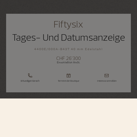
Fiftysix
Tages- Und Datumsanzeige
4400E/000A-B437 40 mm Edelstahl
CHF 26’300
Einschließlich MwSt.
Erkundigen Sie sich
Termin in der Boutique
Interesse anmelden
Fiftysix