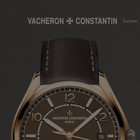
Suchen