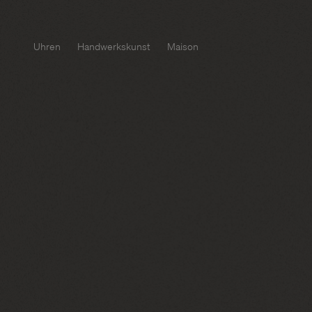
Uhren
Handwerkskunst
Maison