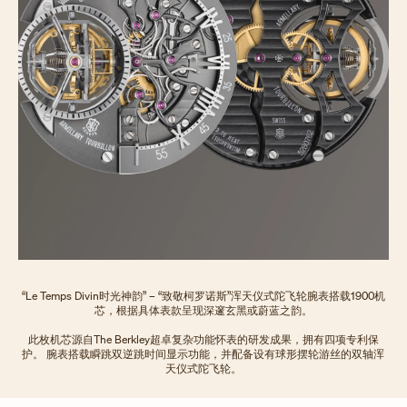
“Le Temps Divin时光神韵” – “致敬柯罗诺斯”浑天仪式陀飞轮腕表搭载1900机
芯，根据具体表款呈现深邃玄黑或蔚蓝之韵。
此枚机芯源自The Berkley超卓复杂功能怀表的研发成果，拥有四项专利保
护。 腕表搭载瞬跳双逆跳时间显示功能，并配备设有球形摆轮游丝的双轴浑
天仪式陀飞轮。