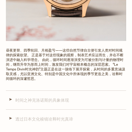
昼夜更替、四季轮回、月相盈亏——这些自然节律自古便引发人类对时间规
律的探索欲望。 正是基于对这些现象的观察，制表艺术应运而生，并在不断
演进中融入科学理念。 由此，循环时间逐渐演变为可被分割与计量的物理时
间，继而升华为形而上时间，激发我们对宇宙根本概念的深层思索。 “Le
Temps Divin时光神韵”主题正是在这一脉络下展开探索，从时间的多重意涵汲
取灵感，尤以亚洲文化、特别是中国文化中所体现的季节更迭之美，诠释时
间循环的深邃哲思。
时间之神克洛诺斯的具象体现
透过日本文化棱镜诠释时光真谛