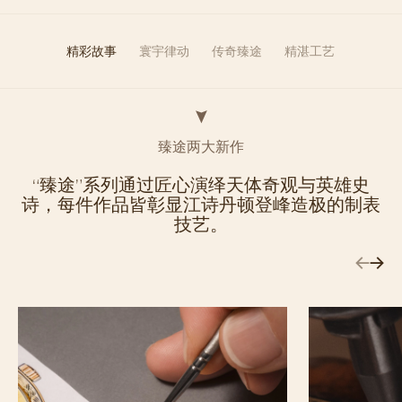
精彩故事
寰宇律动
传奇臻途
精湛工艺
臻途两大新作
“臻途”系列通过匠心演绎天体奇观与英雄史
诗，每件作品皆彰显江诗丹顿登峰造极的制表
技艺。