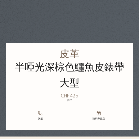
皮革
半啞光深棕色鱷魚皮錶帶
大型
CHF425
含稅
詢盤
預約專賣店