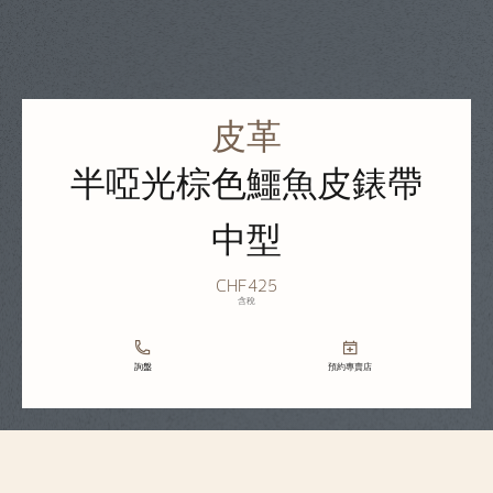
皮革
半啞光棕色鱷魚皮錶帶
中型
CHF425
含稅
詢盤
預約專賣店