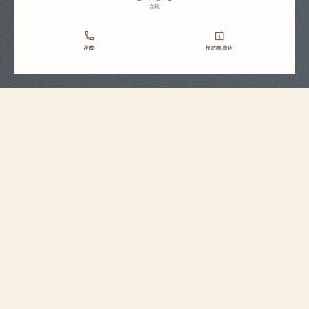
含稅
詢盤
預約專賣店
錶帶規格
大型
尺寸
7 毫米
錶耳之間的距離
18.2 毫米
錶扣寬度