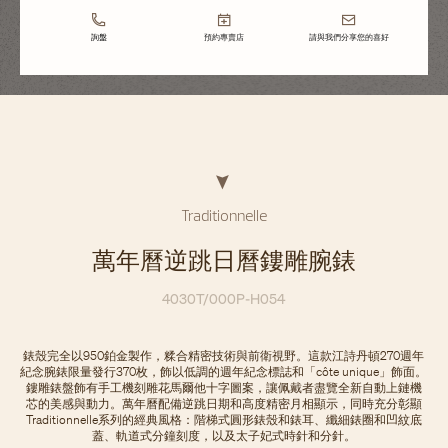
詢盤
預約專賣店
請與我們分享您的喜好
Traditionnelle
萬年曆逆跳日曆鏤雕腕錶
4030T/000P-H054
錶殼完全以950鉑金製作，糅合精密技術與前衛視野。這款江詩丹頓270週年
紀念腕錶限量發行370枚，飾以低調的週年紀念標誌和「côte unique」飾面。
鏤雕錶盤飾有手工機刻雕花馬爾他十字圖案，讓佩戴者盡覽全新自動上鏈機
芯的美感與動力。萬年曆配備逆跳日期和高度精密月相顯示，同時充分彰顯
Traditionnelle系列的經典風格：階梯式圓形錶殼和錶耳、纖細錶圈和凹紋底
蓋、軌道式分鐘刻度，以及太子妃式時針和分針。