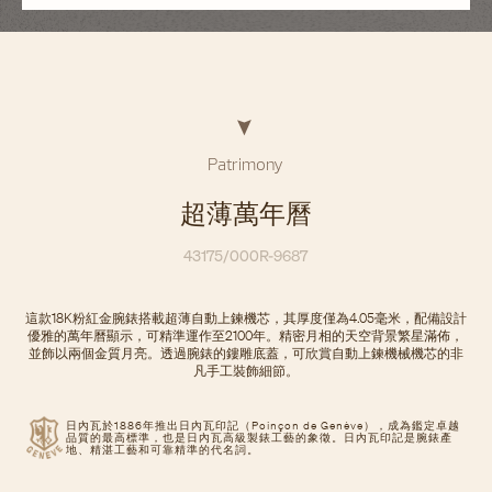
Patrimony
超薄萬年曆
43175/000R-9687
這款18K粉紅金腕錶搭載超薄自動上鍊機芯，其厚度僅為4.05毫米，配備設計
優雅的萬年曆顯示，可精準運作至2100年。精密月相的天空背景繁星滿佈，
並飾以兩個金質月亮。透過腕錶的鏤雕底蓋，可欣賞自動上鍊機械機芯的非
凡手工裝飾細節。
日內瓦於1886年推出日內瓦印記（Poinçon de Genève），成為鑑定卓越
品質的最高標準，也是日內瓦高級製錶工藝的象徵。日內瓦印記是腕錶產
地、精湛工藝和可靠精準的代名詞。