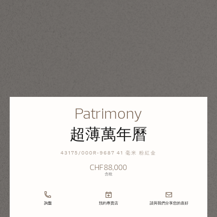
Patrimony
超薄萬年曆
43175/000R-9687 41 毫米 粉紅金
CHF88,000
含稅
詢盤
預約專賣店
請與我們分享您的喜好