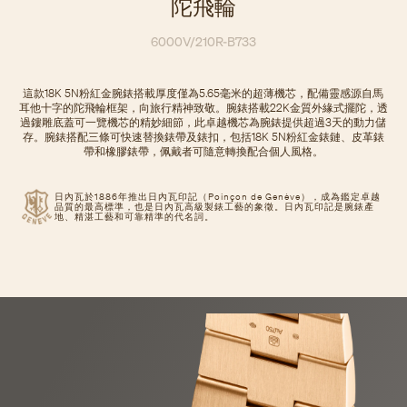
陀飛輪
6000V/210R-B733
這款18K 5N粉紅金腕錶搭載厚度僅為5.65毫米的超薄機芯，配備靈感源自馬
耳他十字的陀飛輪框架，向旅行精神致敬。腕錶搭載22K金質外緣式擺陀，透
過鏤雕底蓋可一覽機芯的精妙細節，此卓越機芯為腕錶提供超過3天的動力儲
存。腕錶搭配三條可快速替換錶帶及錶扣，包括18K 5N粉紅金錶鏈、皮革錶
帶和橡膠錶帶，佩戴者可隨意轉換配合個人風格。
日內瓦於1886年推出日內瓦印記（Poinçon de Genève），成為鑑定卓越
品質的最高標準，也是日內瓦高級製錶工藝的象徵。日內瓦印記是腕錶產
地、精湛工藝和可靠精準的代名詞。