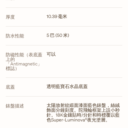
10.39 毫米
厚度
5 巴 (50 米)
防水性能
可以
防磁性能（表底蓋
上的
「Antimagnetic」
標誌）
透明藍寶石水晶底蓋
底蓋
太陽放射紋緞面漆面藍色錶盤，絲絨
錶盤描述
飾面分鐘刻度。陀飛輪框架上設小秒
針。18K金鑲貼時/分針和時標覆以藍
色Super-Luminova®夜光塗層。