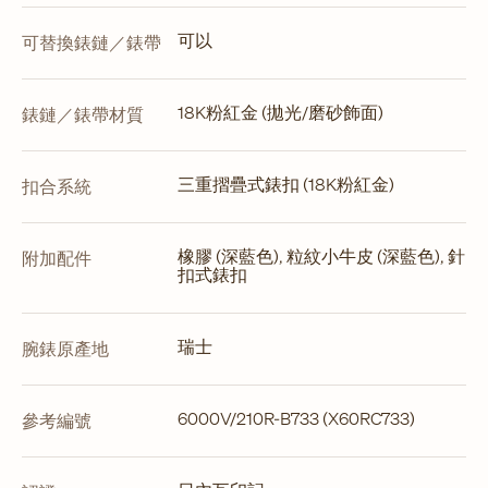
可以
可替換錶鏈／錶帶
18K粉紅金 (拋光/磨砂飾面)
錶鏈／錶帶材質
三重摺疊式錶扣 (18K粉紅金)
扣合系統
橡膠 (深藍色), 粒紋小牛皮 (深藍色), 針
附加配件
扣式錶扣
瑞士
腕錶原產地
6000V/210R-B733 (X60RC733)
參考編號