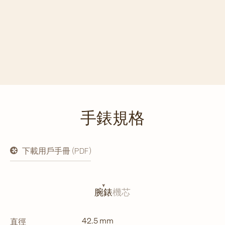
手錶規格
下載用戶手冊 (PDF)
在
新
分
頁
開
腕錶
機芯
啟
42.5 mm
直徑