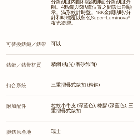
分鐘刻度內圈和絲絨飾面分鐘刻度外
圈。4點鐘與5點鐘位置之間設日期顯
示。渦形紋計時盤。18K金鑲貼時/分
針和時標覆以藍色Super-Luminova®
夜光塗層。
可以
可替換錶鏈／錶帶
精鋼 (拋光/磨砂飾面)
錶鏈／錶帶材質
三重摺疊式錶扣 (精鋼)
扣合系統
粒紋小牛皮 (深藍色), 橡膠 (深藍色), 三
附加配件
重摺疊式錶扣
瑞士
腕錶原產地