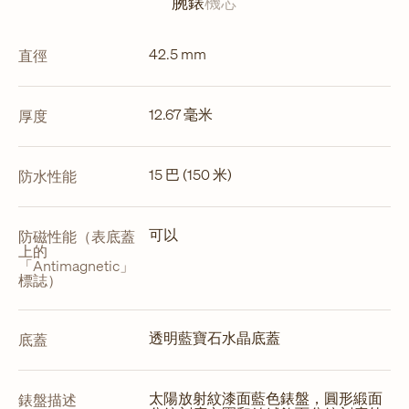
腕錶
機芯
啟
42.5 mm
直徑
12.67 毫米
厚度
15 巴 (150 米)
防水性能
可以
防磁性能（表底蓋
上的
「Antimagnetic」
標誌）
透明藍寶石水晶底蓋
底蓋
太陽放射紋漆面藍色錶盤，圓形緞面
錶盤描述