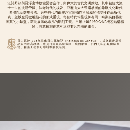
江詩丹頓與羅浮宮博物館緊密合作，向偉大的古代文明致敬。其中包括大流
士一世的波斯帝國、法老時代的埃及、亞歷山大大帝繼承者的希臘文化時代
希臘以及羅馬帝國。這些時代均由羅浮宮博物館所珍藏的標誌性作品所代
表，並以金質微雕貼花的形式重現。每個時代均呈現飾有同一時期裝飾藝術
圖案的小錶盤，藉此展示此非凡的雕刻工藝。自動上鏈2460 G4/2機芯結構精
妙，恣意揮灑創意和這些非凡精湛的組合。
日內瓦於1886年推出日內瓦印記（Poinçon de Genève），成為鑑定卓越
品質的最高標準，也是日內瓦高級製錶工藝的象徵。日內瓦印記是腕錶產
地、精湛工藝和可靠精準的代名詞。