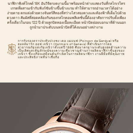
นาฬิกาพิงค์โกลด์ 18K อันวิจิตรงดงามนี้มาพร้อมหน้าต่างแสดงวันที่กลไกเรโทร
เกรดที่ผสานเข้ากับฟังก์ชันข้างขึ้นข้างแรม ทําให้สามารถอ่านเวลาได้อย่าง
ง่ายดาย ตกแต่งด้วยดวงจันทร์สีทองที่สว่างไสวสองดวงและท้องฟ้าที่เต็มไปด้วย
ดวงดาว สัมผัสที่สอดคล้องกันของกลไกคอมพลิเคชั่นนี้ต้องอาศัยการปรับตั้งเพียง
ครั้งเดียวในรอบ 122 ปี ด้วยลูกปัดทองเนื้อละเอียด หน้าปัดย่อยบอกนาทีด้านนอก
ถูกนำมาประดับบนหน้าปัดที่โค้งมนอย่างสง่างาม
การรับรองตราประทับปวงซง เดอ เฌแนฟ (Poinçon de Genève) หรือ
ฮอลล์มาร์ก ออฟ เจนีวา (Hallmark of Geneva) ที่ดำเนินการโดย
สาธารณรัฐแห่งรัฐเจนีวาตั้งแต่ปี 1886 คือมาตรฐานระดับสูงสุดด้านความ
เป็นเลิศและสัญลักษณ์ของความเชี่ยวชาญด้านการผลิตนาฬิกาชั้นสูงของ
เจนีวา ซึ่งเปรียบเสมือนต้นกำเนิดในการผลิตนาฬิกา งานฝีมือที่มีคุณภาพ
และประสิทธิภาพที่น่าเชื่อถือ