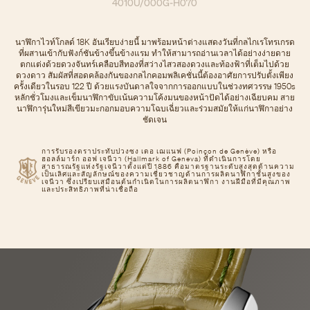
4010U/000G-H070
นาฬิกาไวท์โกลด์ 18K อันเรียบง่ายนี้ มาพร้อมหน้าต่างแสดงวันที่กลไกเรโทรเกรด
ที่ผสานเข้ากับฟังก์ชันข้างขึ้นข้างแรม ทําให้สามารถอ่านเวลาได้อย่างง่ายดาย
ตกแต่งด้วยดวงจันทร์เคลือบสีทองที่สว่างไสวสองดวงและท้องฟ้าที่เต็มไปด้วย
ดวงดาว สัมผัสที่สอดคล้องกันของกลไกคอมพลิเคชั่นนี้ต้องอาศัยการปรับตั้งเพียง
ครั้งเดียวในรอบ 122 ปี ด้วยแรงบันดาลใจจากการออกแบบในช่วงทศวรรษ 1950s
หลักชั่วโมงและเข็มนาฬิกาขับเน้นความโค้งมนของหน้าปัดได้อย่างเฉียบคม สาย
นาฬิการุ่นใหม่สีเขียวมะกอกมอบความโฉบเฉี่ยวและร่วมสมัยให้แก่นาฬิกาอย่าง
ชัดเจน
การรับรองตราประทับปวงซง เดอ เฌแนฟ (Poinçon de Genève) หรือ
ฮอลล์มาร์ก ออฟ เจนีวา (Hallmark of Geneva) ที่ดำเนินการโดย
สาธารณรัฐแห่งรัฐเจนีวาตั้งแต่ปี 1886 คือมาตรฐานระดับสูงสุดด้านความ
เป็นเลิศและสัญลักษณ์ของความเชี่ยวชาญด้านการผลิตนาฬิกาชั้นสูงของ
เจนีวา ซึ่งเปรียบเสมือนต้นกำเนิดในการผลิตนาฬิกา งานฝีมือที่มีคุณภาพ
และประสิทธิภาพที่น่าเชื่อถือ