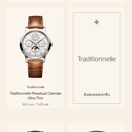
Traditionnelle
Traditionnelle
Traditionnelle Perpetual Calendar
ค้นพบคอลเลกชั่น
Ultra-Thin
36.5 mm - ไวท์โกลด์