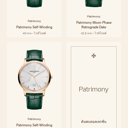
Patrimony
Patrimony
Patrimony Moon Phase
Patrimony Self-Winding
Retrograde Date
40 mm - ไวท์โกลด์
42.5 mm - ไวท์โกลด์
Patrimony
Patrimony
ค้นพบคอลเลกชั่น
Patrimony Self-Winding