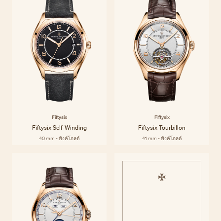
Fiftysix
คอลเลคชั่นที่เปี่ยมด้วยความทันสมัย สง่างาม และผ่อนคลายนี้ ได้รับการตั้ง
ค้นพบคอลเลกชั่น
ชื่อตามนาฬิการุ่นไอคอนแห่งยุคกลางศตวรรษ และสื่อถึงวิถีชีวิตแบบสากล
อย่างแท้จริง เส้นสายที่เรียบคมและกลไกซับซ้อนหลากหลายรูปแบบ ทำให้
นาฬิการุ่นนี้ทั้งสวมใส่ง่ายและอ่านค่าได้สะดวก
Fiftysix
Fiftysix
Fiftysix Self-Winding
Fiftysix Tourbillon
40 mm - พิงค์โกลด์
41 mm - พิงค์โกลด์