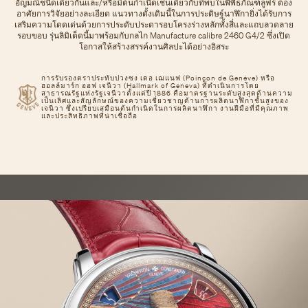
อัญมณีชนิดเดียวกันและ/หรือมีต้นกำเนิดเช่นเดียวกับที่พบในพิพิธภัณฑ์ลูฟร์ ต้อง
อาศัยการวิจัยอย่างละเอียด แนวทางดั้งเดิมนี้ในการประดิษฐ์นาฬิกายิ่งได้รับการ
เสริมความโดดเด่นด้วยการประดับประดารอบโครงร่างหลักทั้งสี่และแถบลวดลาย
รอบขอบ รุ่นลิมิเต็ดนี้มาพร้อมกับกลไก Manufacture calibre 2460 G4/2 ซึ่งเปิด
โอกาสให้สร้างสรรค์งานศิลปะได้อย่างอิสระ
การรับรองตราประทับปวงซง เดอ เฌแนฟ (Poinçon de Genève) หรือ
ฮอลล์มาร์ก ออฟ เจนีวา (Hallmark of Geneva) ที่ดำเนินการโดย
สาธารณรัฐแห่งรัฐเจนีวาตั้งแต่ปี 1886 คือมาตรฐานระดับสูงสุดด้านความ
เป็นเลิศและสัญลักษณ์ของความเชี่ยวชาญด้านการผลิตนาฬิกาชั้นสูงของ
เจนีวา ซึ่งเปรียบเสมือนต้นกำเนิดในการผลิตนาฬิกา งานฝีมือที่มีคุณภาพ
และประสิทธิภาพที่น่าเชื่อถือ