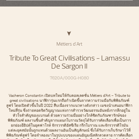
Métiers d'Art
Tribute To Great Civilisations - Lamassu
De Sargon II
7620A/000G-H080
Vacheron Constantin เปิดบทใหม่ให้กับคอลเลคชั่น Métiers d’Art – Tribute to
great civilisations นาฬิการุ่นแรกถือกำเนิดขึ้นจากความร่วมมือกับพิพิธภัณฑ์
ลูฟร์ โดยเปิดตัวขึ้นในปี 2022 สืบเนื่องจากแนวทางดังกล่าว เมซงนำเสนอนาฬิกา
ใหม่สี่รุ่น ซึ่งถ่ายทอดจิตวิญญาณแห่งการสำรวจวัฒนธรรมอันหยั่งรากลึกอยู่ใน
หัวใจสำคัญของแบรนด์ ด้วยความร่วมมืออย่างใกล้ชิดกับภัณฑารักษ์ของ
พิพิธภัณฑ์ ผลงานชิ้นสำคัญจากแผนกโบราณวัตถุได้รับการคัดเลือกเพื่อเป็นการ
ยกย่องอียิปต์ในยุคฟาโรห์ จักรวรรดิอัสซีเรีย กรีกโบราณ และจักรวรรดิโรมัน
แต่ละยุคสมัยนั้นถูกแทนด้วยผลงานอันเป็นสัญลักษณ์ ซึ่งได้รับการเก็บรักษาไว้ที่
พิพิธภัณฑ์ลูฟร์ โดยจำลองมาในรูปแบบของแผ่นอัญมณีสลักลวดลาย การคัดเลือก