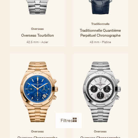
Traditionnelle
Overseas
Traditionnelle Quantième
Overseas Tourbillon
Perpétuel Chronographe
42.5 mm - Acier
43 mm - Platine
Filtres
Overseas
Overseas
Overseas Chronographe
Overseas Chronographe