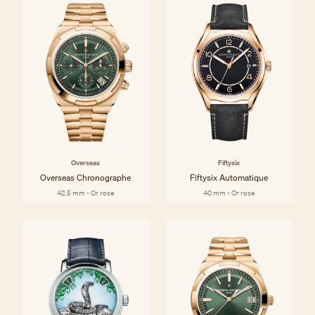
Overseas
Fiftysix
Overseas Chronographe
Fiftysix Automatique
42.5 mm - Or rose
40 mm - Or rose