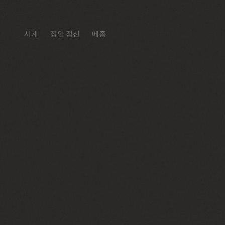
시계
장인 정신
메종