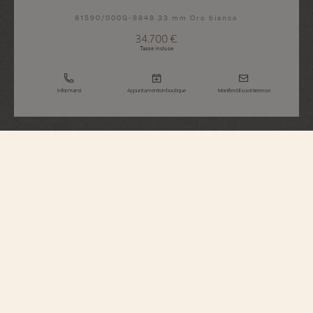
81590/000G-9848 33 mm Oro bianco
34.700 €
Tasse incluse
Informarsi
Appuntamento in boutique
Manifesti il suo interesse
Traditionnelle
Manuale
81590/000G-9848
Sofisticato e scintillante, questo orologio in oro bianco con fondello