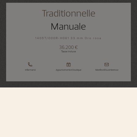
Traditionnelle
Manuale
1405T/000R-H061 33 mm Oro rosa
36.200 €
Tasse incluse
Informarsi
Appuntamento in boutique
Manifesti il suo interesse
Traditionnelle